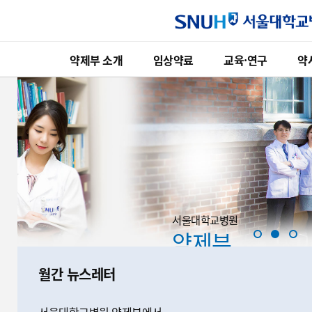
약제부 소개
임상약료
교육·연구
약
약제부 소개
임상약료
교육·연구
인사말
고영양수액요법 임상업무
현직약사교육
연혁
임상약동학 임상업무
전공약사교육
비전
항응고 약료 임상업무
약대학생교육
조직
장기이식 약료 임상업무
학회발표논문
서울대학교병원
오시는길
중환자 약료 임상업무
약제부
1
1
1
번
번
번
호흡기 약료 임상업무
월간 뉴스레터
슬
슬
슬
노인 다약제 상담업무
라
라
라
서울대학교병원 약제부에서
이
이
이