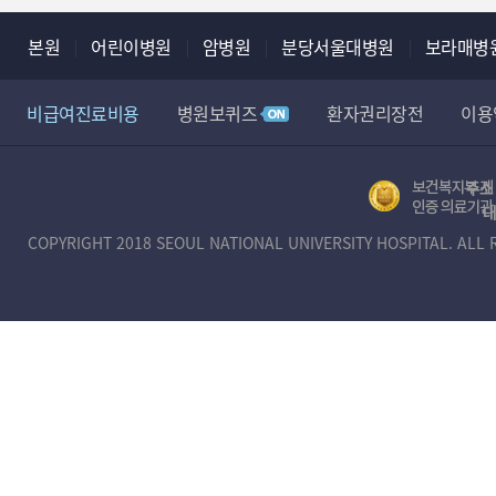
본원
어린이병원
암병원
분당서울대병원
보라매병
비급여진료비용
병원보퀴즈
환자권리장전
이용
정보무단수집거부공개
뷰어 다운로드
장례식장
주소 
보
대
건
COPYRIGHT 2018 SEOUL NATIONAL UNIVERSITY HOSPITAL. ALL 
복
지
부
제
1
호