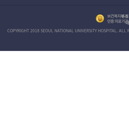
정보무단수집거부공개
뷰어 다운로드
장례식장
주소 
보
대
건
COPYRIGHT 2018 SEOUL NATIONAL UNIVERSITY HOSPITAL. ALL 
복
지
부
제
1
호