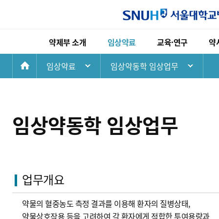
약제부 소개
임상약료
교육·연구
약
첫
임상약료
임상약동학 임상업무
약제부 소개
임상약료
교육·연구
화
인사말
고영양수액요법 임상업무
현직약사교육
연혁
임상약동학 임상업무
전공약사교육
면
임상약동학 임상업무
비전
항응고 약료 임상업무
약대학생교육
조직
장기이식 약료 임상업무
학회발표논문
오시는길
중환자 약료 임상업무
업무개요
호흡기 약료 임상업무
노인 다약제 상담업무
약물의 혈중농도 측정 결과를 이용해 환자의 질병상태,
약물상호작용 등을 고려하여 각 환자에게 적합한 투여용량과