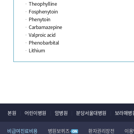
Theophylline
Fosphenytoin
Phenytoin
Carbamazepine
Valproic acid
Phenobarbital
Lithium
본원
어린이병원
암병원
분당서울대병원
보라매병
비급여진료비용
병원보퀴즈
환자권리장전
이용