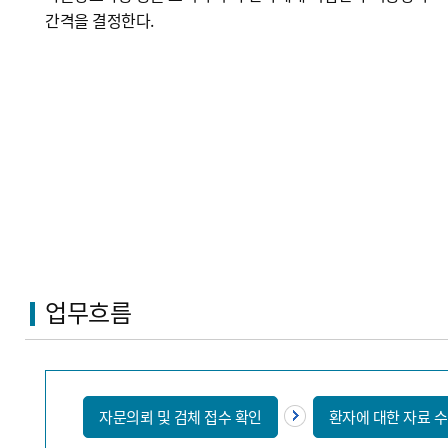
신장 약료 임상업무
간격을 결정한다.
종양 약료 임상업무
업무흐름
자문의뢰 및 검체 접수 확인
환자에 대한 자료 수