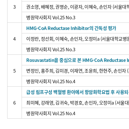
3
권소영, 배혜정, 권명순, 이광자, 이혜숙, 손인자 (서울
병원약사회지 Vol.25 No.3
HMG-CoA Reductase Inhibitor의 간독성 평가
4
이정란, 정선회, 이혜숙, 손인자, 오정미a (서울대학교병
병원약사회지 Vol.25 No.3
Rosuvastatin을 중심으로 본 HMG-CoA Reductas
5
변정인, 홍주희, 김미경, 이재연, 조윤희, 한현주, 손인자
병원약사회지 Vol.25 No.4
급성 림프구성 백혈병 환아에서 항암화학요법 후 사용되는 Fil
6
최미혜, 강래영, 김귀숙, 박경호, 손인자, 오정미a (서
병원약사회지 Vol.25 No.4