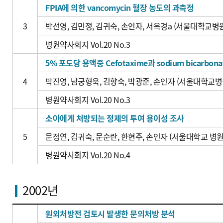
FPIA에 의한 vancomycin 혈장 농도의 과측정
3
박선영, 김민정, 김귀숙, 손인자, 서옥경a (서울대학교병
병원약사회지 Vol.20 No.3
5% 포도당 용액중 Cefotaxime과 sodium bicarbo
4
박진영, 남궁형욱, 김향숙, 박광준, 손인자 (서울대학교병
병원약사회지 Vol.20 No.3
소아에게 처방되는 정제의 투여 용이성 조사
5
문정연, 김귀숙, 문순란, 한현주, 손인자 (서울대학교 병원
병원약사회지 Vol.20 No.4
2002년
원외처방전 검토시 발생한 문의처방 분석