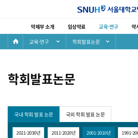
약제부 소개
임상약료
교육·연구
약
첫
교육·연구
학회발표논문
약제부 소개
임상약료
교육·연구
화
인사말
고영양수액요법 임상업무
현직약사교육
연혁
임상약동학 임상업무
전공약사교육
면
학회발표논문
비전
항응고 약료 임상업무
약대학생교육
조직
장기이식 약료 임상업무
학회발표논문
오시는길
중환자 약료 임상업무
국내 학회 발표 논문
국외 학회 발표 논문
호흡기 약료 임상업무
노인 다약제 상담업무
2021-2030년
2011-2020년
2001-2010년
1991-2