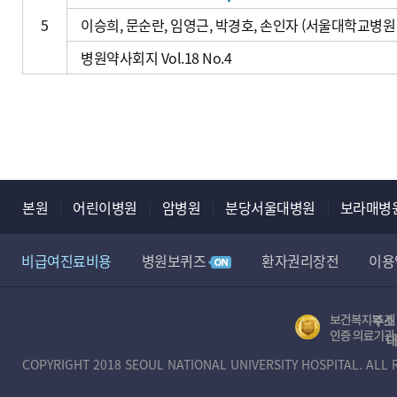
5
이승희, 문순란, 임영근, 박경호, 손인자 (서울대학교병원
병원약사회지 Vol.18 No.4
본원
어린이병원
암병원
분당서울대병원
보라매병
비급여진료비용
병원보퀴즈
환자권리장전
이용
정보무단수집거부공개
뷰어 다운로드
장례식장
주소 
보
대
건
COPYRIGHT 2018 SEOUL NATIONAL UNIVERSITY HOSPITAL. ALL 
복
지