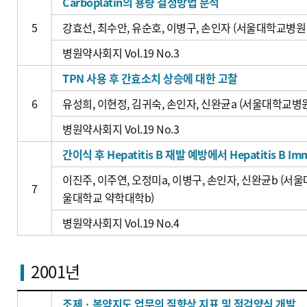
Carboplatin의 용량 결정방법 분석
5
강효선, 최수안, 유순호, 이병구, 손인자 (서울대학교병원
병원약사회지 Vol.19 No.3
TPN 사용 후 간효소치 상승에 대한 고찰
6
유성희, 이현정, 김귀숙, 손인자, 신완균a (서울대학교병
병원약사회지 Vol.19 No.3
간이식 후 Hepatitis B 재발 예방에서 Hepatitis B I
이진주, 이주연, 오정미a, 이병구, 손인자, 신완균b (
7
울대학교 약학대학b)
병원약사회지 Vol.19 No.4
2001년
조제ㆍ복약지도 업무의 질향상 지표 및 점검양식 개발