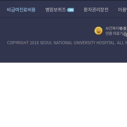
비급여진료비용
병원보퀴즈
환자권리장전
이용
정보무단수집거부공개
뷰어 다운로드
장례식장
주소 
보
대
건
COPYRIGHT 2018 SEOUL NATIONAL UNIVERSITY HOSPITAL. ALL 
복
지
부
제
1
호