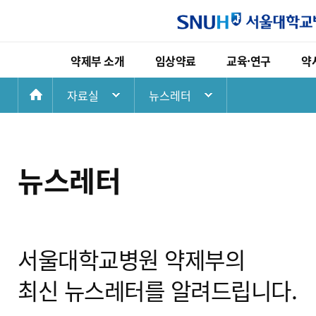
약제부 소개
임상약료
교육·연구
약
첫
자료실
뉴스레터
약제부 소개
임상약료
교육·연구
화
인사말
고영양수액요법 임상업무
현직약사교육
연혁
임상약동학 임상업무
전공약사교육
면
뉴스레터
비전
항응고 약료 임상업무
약대학생교육
조직
장기이식 약료 임상업무
학회발표논문
오시는길
중환자 약료 임상업무
서울대학교병원 약제부의
호흡기 약료 임상업무
최신 뉴스레터를 알려드립니다.
노인 다약제 상담업무