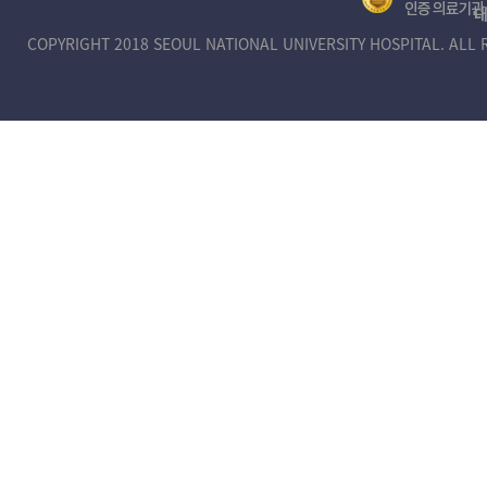
대
건
COPYRIGHT 2018 SEOUL NATIONAL UNIVERSITY HOSPITAL. ALL 
복
지
부
제
1
호