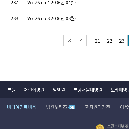
237
Vol.26 no.4 2006년 04월호
로
드
238
Vol.26 no.3 2006년 03월호
)
첫 페이지
이전 페이지
21
22
23
본원
어린이병원
암병원
분당서울대병원
보라매병
비급여진료비용
병원보퀴즈
환자권리장전
이용
정보무단수집거부공개
뷰어 다운로드
장례식장
주소 
보