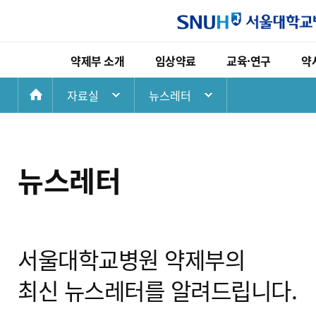
약제부 소개
임상약료
교육·연구
약
첫
자료실
뉴스레터
약제부 소개
임상약료
교육·연구
화
인사말
고영양수액요법 임상업무
현직약사교육
연혁
임상약동학 임상업무
전공약사교육
면
뉴스레터
비전
항응고 약료 임상업무
약대학생교육
조직
장기이식 약료 임상업무
학회발표논문
오시는길
중환자 약료 임상업무
서울대학교병원 약제부의
호흡기 약료 임상업무
최신 뉴스레터를 알려드립니다.
노인 다약제 상담업무