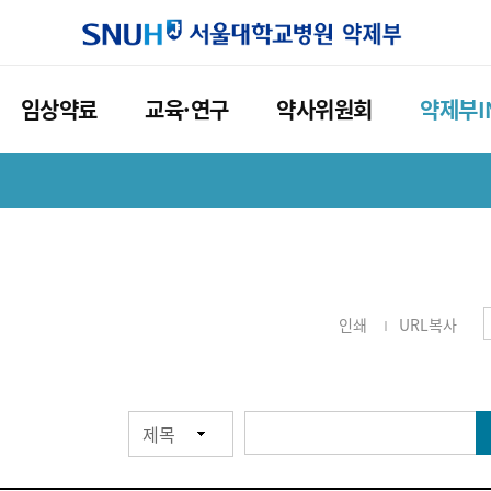
임상약료
교육·연구
약사위원회
약제부I
교육·연구
약사위원회
임상업무
현직약사교육
소개
무
전공약사교육
공지사항
업무
약대학생교육
자료입력
인쇄
URL복사
상업무
학회발표논문
업무
검
업무
색
창
업무