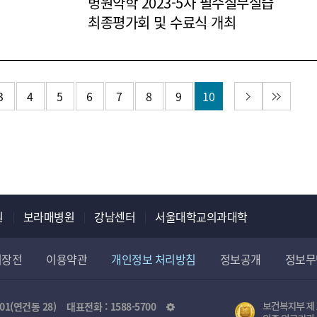
병원약학 2023-5차 필수실무실습
최종평가회 및 수료식 개최
2023-12-18
다음 페이지
마지막 
3
4
5
6
7
8
9
10
원
보라매병원
강남센터
서울대학교의과대학
리장전
이용약관
개인정보 처리방침
정보공개
정보무
관
01(연건동 28)
대표전화 :
1588-5700
보