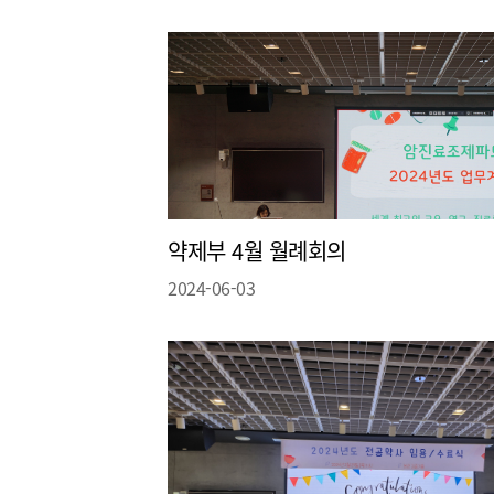
신장 약료 임상업
종양 약료 임상업
약제부 4월 월례회의
2024-06-03