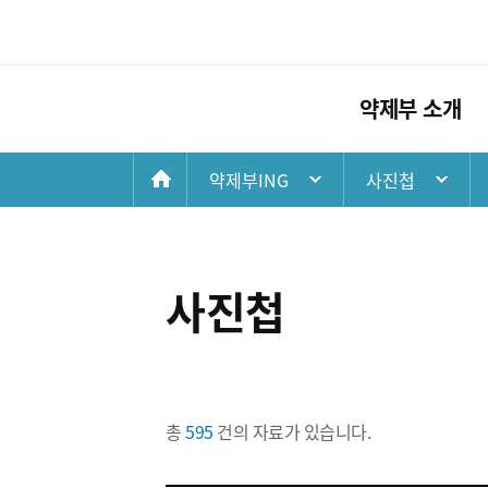
약제부 소개
첫
약제부ING
사진첩
약제부 소개
임상약료
화
인사말
고영양수액요법 
연혁
임상약동학 임상업
면
사진첩
비전
항응고 약료 임상
조직
장기이식 약료 임
오시는길
중환자 약료 임상
총
595
건의 자료가 있습니다.
호흡기 약료 임상
노인 다약제 상담