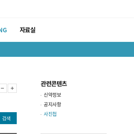
NG
자료실
약제부ING
자료실
신약정보
관련사이트
공지사항
뉴스레터
관련콘텐츠
사진첩
축
확
신약정보
소
대
공지사항
사진첩