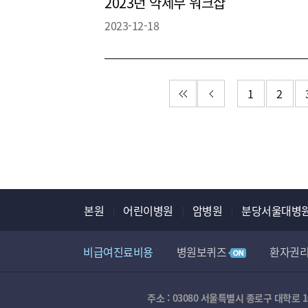
2023년 약제부 워크샵
2023-12-18
첫 페이지
이전 페이지
1
2
본원
어린이병원
암병원
분당서울대병
비급여진료비용
병원보퀴즈
환자권
장례식장
주소 : 03080 서울특별시 종로구 대학로 1