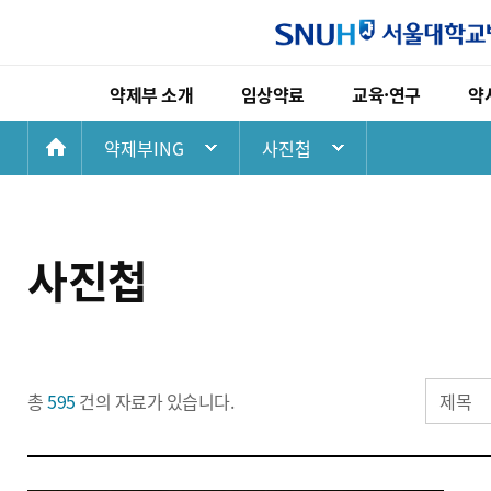
약제부 소개
임상약료
교육·연구
약
첫
약제부ING
사진첩
약제부 소개
임상약료
교육·연구
화
인사말
고영양수액요법 임상업무
현직약사교육
연혁
임상약동학 임상업무
전공약사교육
면
사진첩
비전
항응고 약료 임상업무
약대학생교육
조직
장기이식 약료 임상업무
학회발표논문
오시는길
중환자 약료 임상업무
총
595
건의 자료가 있습니다.
호흡기 약료 임상업무
노인 다약제 상담업무