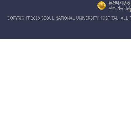
정보무단수집거부공개
뷰어 다운로드
장례식장
주소 
보
대
건
COPYRIGHT 2018 SEOUL NATIONAL UNIVERSITY HOSPITAL. ALL 
복
지
부
제
1
호