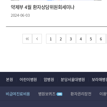
약제부 4월 환자상담위원회세미나
2024-06-03
첫 페이지
이전 페이지
1
2
3
4
5
6
본원
어린이병원
암병원
분당서울대병원
보라매병
비급여진료비용
병원보퀴즈
환자권리장전
이용